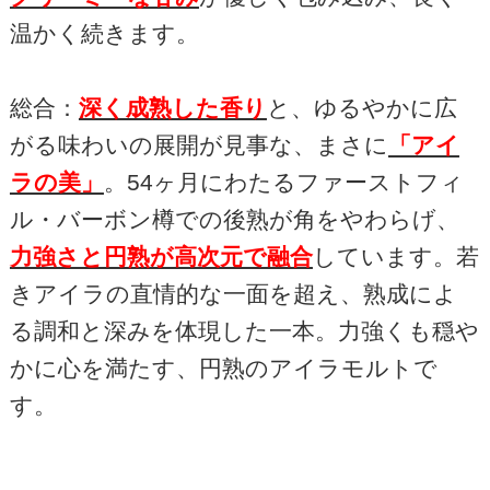
温かく続きます。
総合：
深く成熟した香り
と、ゆるやかに広
がる味わいの展開が見事な、まさに
「アイ
ラの美」
。
54
ヶ月にわたるファーストフィ
ル・バーボン樽での後熟が角をやわらげ、
力強さと円熟が高次元で融合
しています。若
きアイラの直情的な一面を超え、熟成によ
る調和と深みを体現した一本。力強くも穏や
かに心を満たす、円熟のアイラモルトで
す。