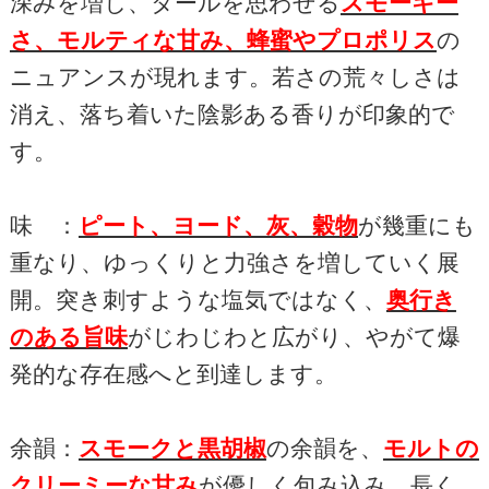
深みを増し、タールを思わせる
スモーキー
さ、モルティな甘み、蜂蜜やプロポリス
の
ニュアンスが現れます。若さの荒々しさは
消え、落ち着いた陰影ある香りが印象的で
す。
味 ：
ピート、ヨード、灰、穀物
が幾重にも
重なり、ゆっくりと力強さを増していく展
開。突き刺すような塩気ではなく、
奥行き
のある旨味
がじわじわと広がり、やがて爆
発的な存在感へと到達します。
余韻：
スモークと黒胡椒
の余韻を、
モルトの
クリーミーな甘み
が優しく包み込み、長く