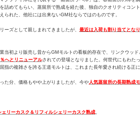
を詰めてもらい、蒸留所で熟成を経た後、独自のクオリティコン
えられた、他社には出来ないGM社ならではのものです。
リーズとして親しまれてきましたが、
最近は入荷も割り当てとな
業当初より販売し昔からGMモルトの看板的存在で、リンクウッド
6％へとリニューアル
されての登場となりました。何世代にもわた
屈指の複雑さを誇る王道モルトは、これまた長年愛され続ける正
った分、価格もやや上がりましたが、今や
人気蒸留所の長期熟成
ルシェリーカスク＆リフィルシェリーカスク熟成
。