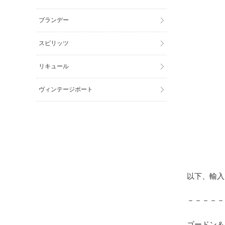
ブランデー
スピリッツ
リキュール
ヴィンテージポート
以下、輸入
－－－－－
ゴードン＆