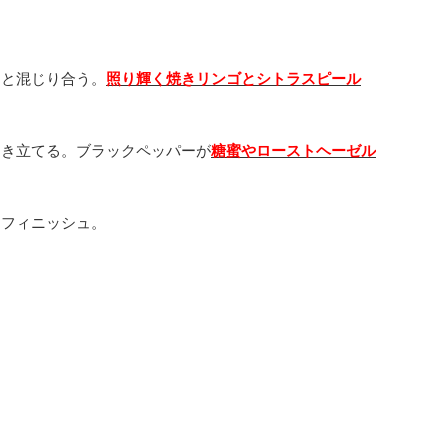
スと混じり合う。
照り輝く焼きリンゴとシトラスピール
引き立てる。ブラックペッパーが
糖蜜やローストヘーゼル
なフィニッシュ。