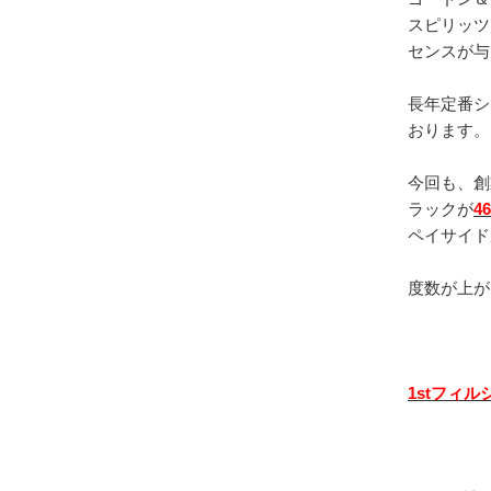
スピリッツ
センスが与
長年定番シ
おります。
今回も、創
ラックが
4
ペイサイド
度数が上が
1stフィ