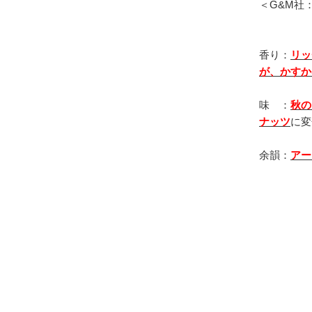
＜G&M社
香り：
リッ
が、かすか
味 ：
秋の
ナッツ
に変
余韻：
アー